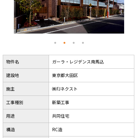
物件名
ガーラ・レジデンス南馬込
建設地
東京都大田区
施主
㈱FJネクスト
工事種別
新築工事
用途
共同住宅
構造
RC造