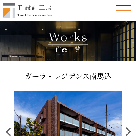
T
設計工房
T Architects & Associates
Works
作品一覧
ガーラ・レジデンス南馬込
Previous
Next