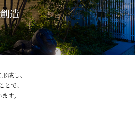
創造
て形成し、
ことで、
います。