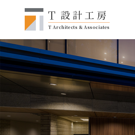
T
設計工房
T Architects & Associates